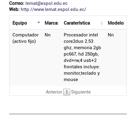
Correo:
lemat@espol.edu.ec
Web:
http://www.lemat.espol.edu.ec/
equipo
marca
caraterística
modelo
computador
nn
procesador intel
nn
(activo fijo)
core2duo 2.53
ghz, memoria 2gb
pc667, hd 250gb,
dvd+rw,4 usb+2
frontales incluye:
monitor,teclado y
mouse
Anterior
1
Siguiente