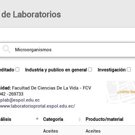
 de Laboratorios
reditado
industria y publico en general
investigación
idad:
Facultad De Ciencias De La Vida
- FCV
42 -269733
eplab@espol.edu.ec
/www.laboratorioprotal.espol.edu.ec/
álisis
categoría
producto/material
aceites
aceites