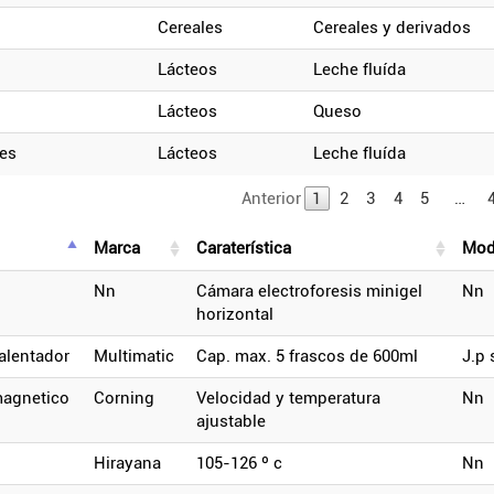
cereales
cereales y derivados
lácteos
leche fluída
lácteos
queso
tes
lácteos
leche fluída
Anterior
1
2
3
4
5
…
marca
caraterística
mo
nn
cámara electroforesis minigel
nn
horizontal
calentador
multimatic
cap. max. 5 frascos de 600ml
j.p
magnetico
corning
velocidad y temperatura
nn
ajustable
hirayana
105-126 º c
nn