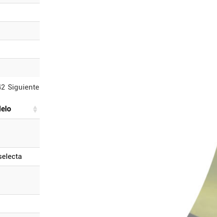
42
Siguiente
delo
 selecta