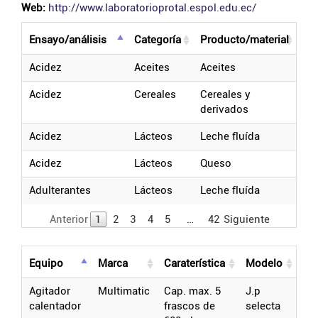
Web:
http://www.laboratorioprotal.espol.edu.ec/
ensayo/análisis
categoría
producto/material
acidez
aceites
aceites
acidez
cereales
cereales y
derivados
acidez
lácteos
leche fluída
acidez
lácteos
queso
adulterantes
lácteos
leche fluída
Anterior
1
2
3
4
5
…
42
Siguiente
equipo
marca
caraterística
modelo
agitador
multimatic
cap. max. 5
j.p
calentador
frascos de
selecta