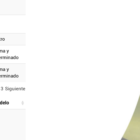
tro
erminado
erminado
13
Siguiente
odelo