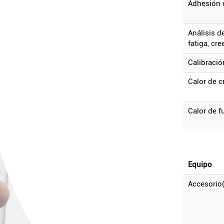
adhesión
análisis de falla causada por: corrosión,
fatiga, cr
calibració
calor de 
calor de 
equipo
accesorio