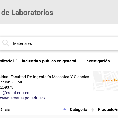
 de Laboratorios
reditado
industria y publico en general
investigación
idad:
Facultad De Ingeniería Mecánica Y Ciencias
ucción
- FIMCP
269375
at@espol.edu.ec
/www.lemat.espol.edu.ec/
álisis
categoría
producto/