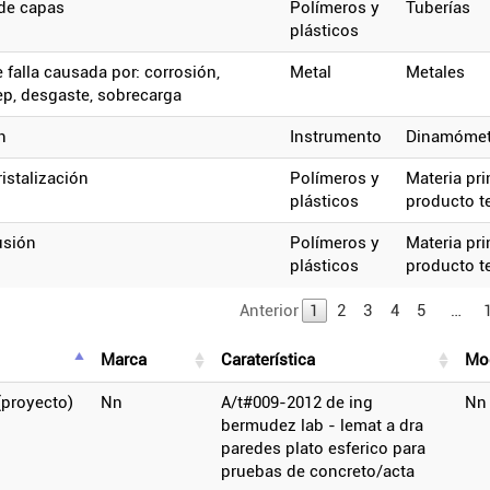
 de capas
polímeros y
tuberías
plásticos
metal
metales
eep, desgaste, sobrecarga
n
instrumento
dinamóme
cristalización
polímeros y
materia prima y
plásticos
producto t
fusión
polímeros y
materia prima y
plásticos
producto t
Anterior
1
2
3
4
5
…
marca
caraterística
m
(proyecto)
nn
a/t#009-2012 de ing
nn
bermudez lab - lemat a dra
paredes plato esferico para
pruebas de concreto/acta