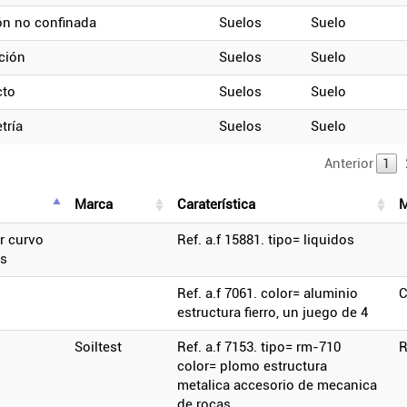
ón no confinada
suelos
suelo
ación
suelos
suelo
cto
suelos
suelo
tría
suelos
suelo
Anterior
1
marca
caraterística
ref. a.f 15881. tipo= liquidos
es
ref. a.f 7061. color= aluminio
estructura fierro, un juego de 4
soiltest
ref. a.f 7153. tipo= rm-710
color= plomo estructura
metalica accesorio de mecanica
de rocas