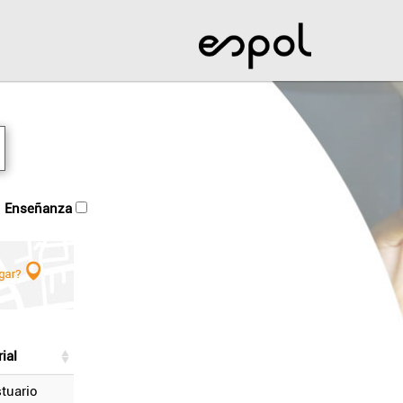
enseñanza
ial
stuario