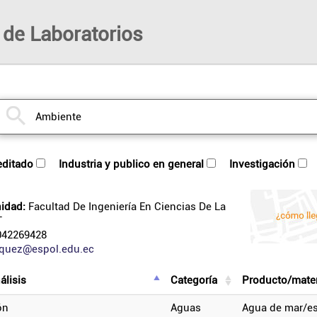
 de Laboratorios
reditado
industria y publico en general
investigación
idad:
Facultad De Ingeniería En Ciencias De La
T
42269428
lquez@espol.edu.ec
álisis
categoría
producto/mater
ón
aguas
agua de mar/e