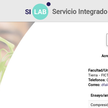
Servicio Integrado
ac
Facultad/Un
Tierra
- FIC
Telefonos:
0
Correo:
dfa
ensayo/an
compresi