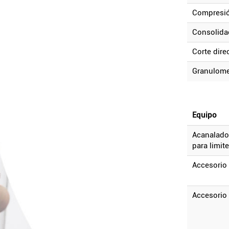
compresi
consolid
corte dire
granulome
equipo
acanalador curvo
para limit
accesorio
accesorio