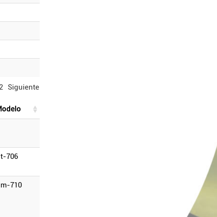
2
Siguiente
modelo
ct-706
rm-710