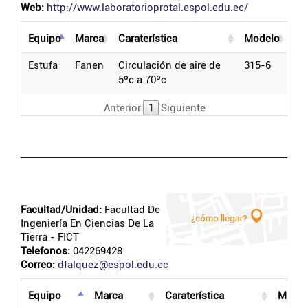
Web:
http://www.laboratorioprotal.espol.edu.ec/
equipo
marca
caraterística
modelo
estufa
fanen
circulación de aire de
315-6
5ºc a 70ºc
Anterior
1
Siguiente
Facultad/Unidad:
Facultad De
Ingeniería En Ciencias De La
Tierra
- FICT
Telefonos:
042269428
Correo:
dfalquez@espol.edu.ec
equipo
marca
caraterística
mode