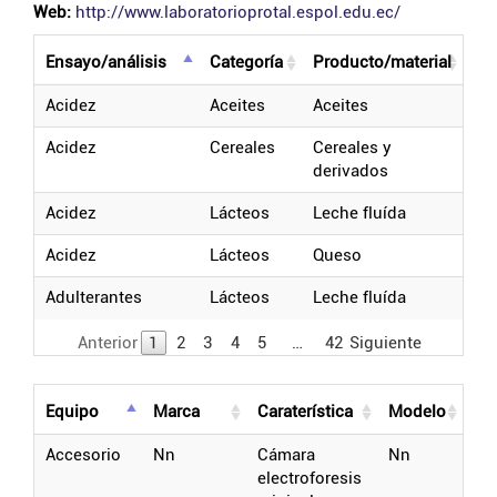
Web:
http://www.laboratorioprotal.espol.edu.ec/
ensayo/análisis
categoría
producto/material
acidez
aceites
aceites
acidez
cereales
cereales y
derivados
acidez
lácteos
leche fluída
acidez
lácteos
queso
adulterantes
lácteos
leche fluída
Anterior
1
2
3
4
5
…
42
Siguiente
equipo
marca
caraterística
modelo
accesorio
nn
cámara
nn
electroforesis